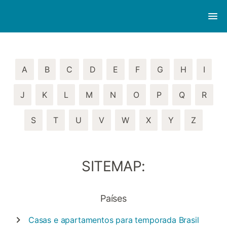
A
B
C
D
E
F
G
H
I
J
K
L
M
N
O
P
Q
R
S
T
U
V
W
X
Y
Z
SITEMAP:
Países
Casas e apartamentos para temporada
Brasil