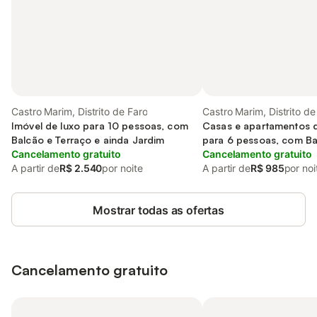
Castro Marim, Distrito de Faro
Castro Marim, Distrito de
Imóvel de luxo para 10 pessoas, com
Casas e apartamentos 
Balcão e Terraço e ainda Jardim
para 6 pessoas, com Ba
Cancelamento gratuito
e ainda Jardim and Pisc
Cancelamento gratuito
A partir de
R$ 2.540
por noite
A partir de
R$ 985
por noi
Mostrar todas as ofertas
Cancelamento gratuito