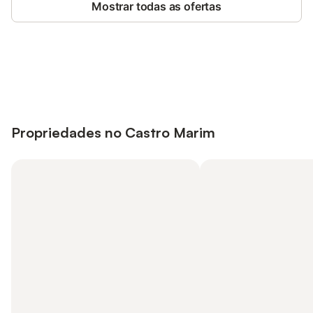
Mostrar todas as ofertas
Poupe até 10% em muitos
Iniciar sessão
alojamentos com uma conta.
Propriedades no Castro Marim