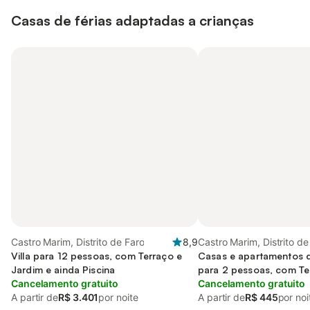
Casas de férias adaptadas a crianças
Castro Marim, Distrito de Faro
8,9
Castro Marim, Distrito de
Villa para 12 pessoas, com Terraço e
Casas e apartamentos 
Jardim e ainda Piscina
para 2 pessoas, com Te
Cancelamento gratuito
e ainda Piscina and Vist
Cancelamento gratuito
A partir de
R$ 3.401
por noite
A partir de
R$ 445
por noi