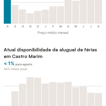
A
S
O
N
D
J
F
M
A
M
J
J
A
Preço médio mensal
Atual disponibilidade de aluguel de férias
em Castro Marim
< 1%
para agosto
56%
média anual