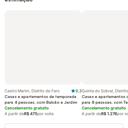
Castro Marim, Distrito de Faro
9,3
Quinta do Sobral, Distrit
Casas e apartamentos de temporada
Casas e apartamentos 
para 4 pessoas, com Balcão e Jardim
para 8 pessoas, com Te
Cancelamento gratuito
e ainda Piscina
Cancelamento gratuito
A partir de
R$ 475
por noite
A partir de
R$ 1.276
por n