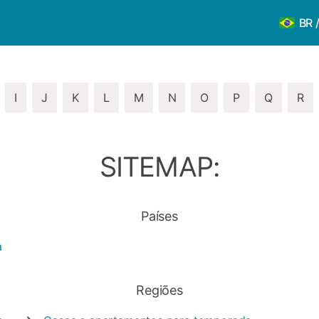
BR 
I
J
K
L
M
N
O
P
Q
R
SITEMAP:
Países
a
Regiões