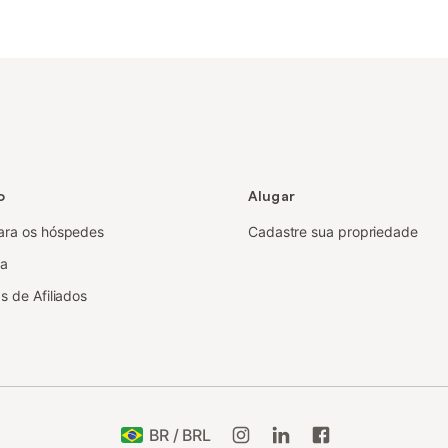
o
Alugar
ara os hóspedes
Cadastre sua propriedade
sa
s de Afiliados
BR / BRL