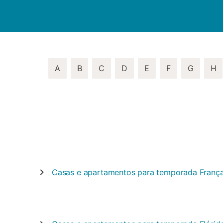
A
B
C
D
E
F
G
H
Casas e apartamentos para temporada
Franç