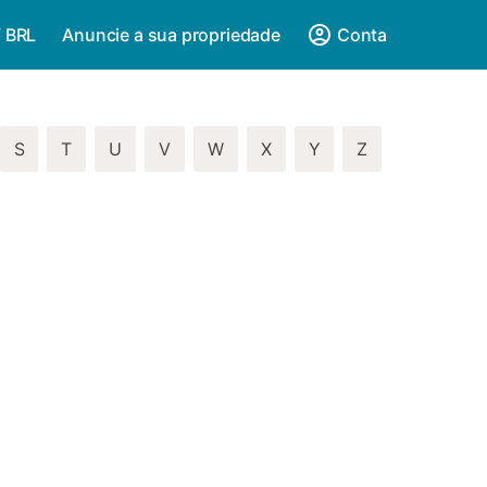
/ BRL
Anuncie a sua propriedade
Conta
S
T
U
V
W
X
Y
Z