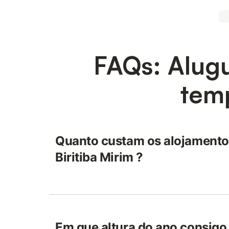
FAQs: Alug
temp
Quanto custam os alojamentos
Biritiba Mirim ?
Em que altura do ano consigo