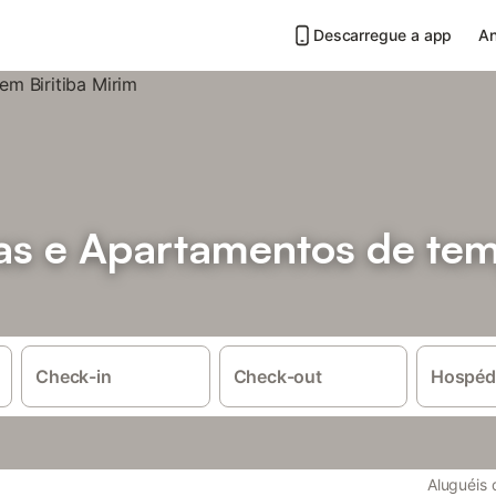
Descarregue a app
An
sas e Apartamentos de te
Check-in
Check-out
Hospéd
Aluguéis