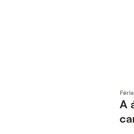
Féria
A 
ca