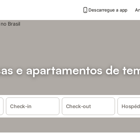
Descarregue a app
An
sas e apartamentos de t
Check-in
Check-out
Hospéd