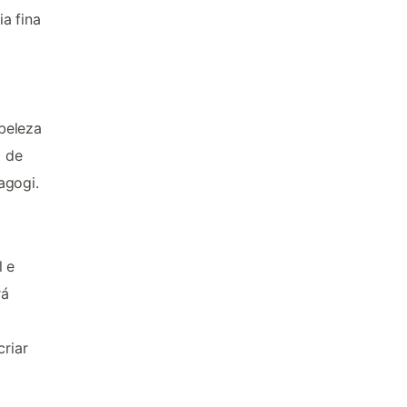
a fina
beleza
o de
agogi.
l e
rá
riar