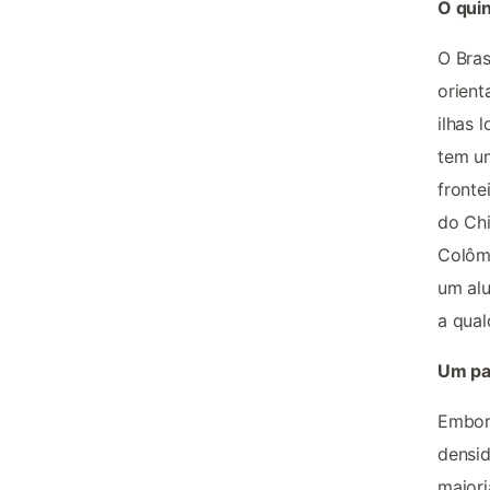
O quin
O Bras
orient
ilhas 
tem u
fronte
do Chi
Colômb
um alu
a qual
Um pa
Embora
densid
maiori