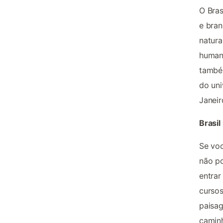
O Bras
e bran
natura
humano
também
do un
Janeir
Brasi
Se voc
não p
entrar
cursos
paisag
caminh