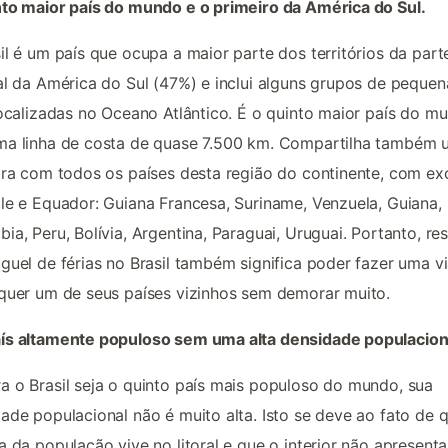
to maior país do mundo e o primeiro da América do Sul.
il é um país que ocupa a maior parte dos territórios da part
al da América do Sul (47%) e inclui alguns grupos de pequen
localizadas no Oceano Atlântico. É o quinto maior país do m
ma linha de costa de quase 7.500 km. Compartilha também
ira com todos os países desta região do continente, com e
le e Equador: Guiana Francesa, Suriname, Venzuela, Guiana,
ia, Peru, Bolívia, Argentina, Paraguai, Uruguai. Portanto, re
guel de férias no Brasil também significa poder fazer uma 
quer um de seus países vizinhos sem demorar muito.
ís altamente populoso sem uma alta densidade populacion
 o Brasil seja o quinto país mais populoso do mundo, sua
ade populacional não é muito alta. Isto se deve ao fato de 
a da população vive no litoral e que o interior não apresenta