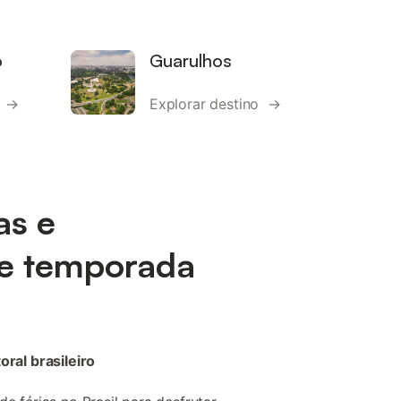
o
Guarulhos
o →
Explorar destino →
as e
e temporada
oral brasileiro