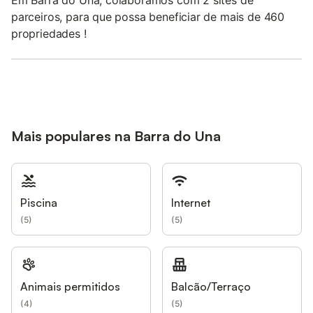
Em Barra do Una, colaboramos com 2 sites de
parceiros, para que possa beneficiar de mais de 460
propriedades !
Mais populares na Barra do Una
Piscina
Internet
(
5
)
(
5
)
Animais permitidos
Balcão/Terraço
(
4
)
(
5
)