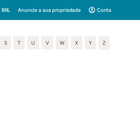
/ BRL
Anuncie a sua propriedade
Conta
S
T
U
V
W
X
Y
Z