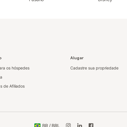
o
Alugar
ara os hóspedes
Cadastre sua propriedade
sa
s de Afiliados
BR / BRL