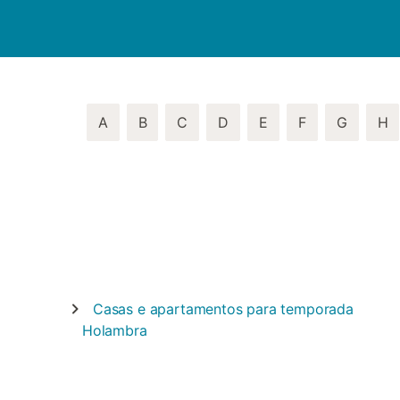
A
B
C
D
E
F
G
H
Casas e apartamentos para temporada
Holambra