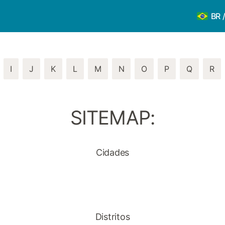
BR 
I
J
K
L
M
N
O
P
Q
R
SITEMAP:
Cidades
Distritos