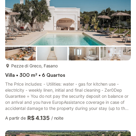
mais...
Pezze di Greco, Fasano
Villa • 300 m² • 6 Quartos
The Price includes: - Utilities: water - gas for kitchen use -
electricity - weekly linen, initial and final cleaning - Zer0Dep
Guarantee = You do not pay the security deposit on balance or
on arrival and you have EuropAssistance coverage in case of
accidental damage to the property during your stay (up to the
maximum of € 1,500.00 and with the limitations provided). The
R$ 4.135
A partir de
/
noite
Price does not Include: - Mandatory extra cleaning in case of
animals (€ 50,00/week/animal) - Tourist Tax(where applicable)
La Torre di Monsignore, a splendid property dating back to the