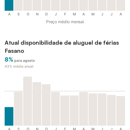
A
S
O
N
D
J
F
M
A
M
J
J
A
Preço médio mensal
Atual disponibilidade de aluguel de férias
Fasano
8%
para agosto
43%
média anual
A
S
O
N
D
J
F
M
A
M
J
J
A