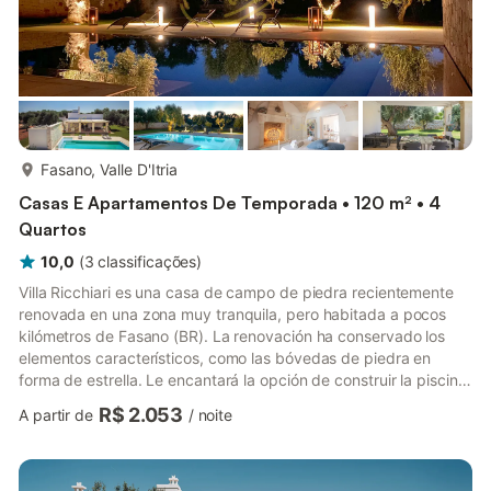
mais...
Fasano, Valle D'Itria
Casas E Apartamentos De Temporada • 120 m² • 4
Quartos
10,0
(
3
classificações
)
Villa Ricchiari es una casa de campo de piedra recientemente
renovada en una zona muy tranquila, pero habitada a pocos
kilómetros de Fasano (BR). La renovación ha conservado los
elementos característicos, como las bóvedas de piedra en
forma de estrella. Le encantará la opción de construir la piscina
frente al olivar donde podrá admirar las puestas de sol de
R$ 2.053
A partir de
/
noite
verano. La casa tiene dos dormitorios dobles y un baño con
ducha en la planta baja del edificio principal. Amplia cocina
equipada con todas las comodidades y zona de comedor con
mesa en un entorno único. Una escalera en el lateral de la ...