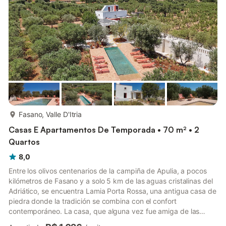
end of the 19th century, has been ca...
mais...
Fasano, Valle D'Itria
Casas E Apartamentos De Temporada • 70 m² • 2
Quartos
8,0
Entre los olivos centenarios de la campiña de Apulia, a pocos
kilómetros de Fasano y a solo 5 km de las aguas cristalinas del
Adriático, se encuentra Lamia Porta Rossa, una antigua casa de
piedra donde la tradición se combina con el confort
contemporáneo. La casa, que alguna vez fue amiga de las
zonas rurales, hoy en día ha sido ingeniosamente renovada