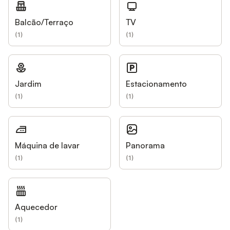
Balcão/Terraço
TV
(
1
)
(
1
)
Jardim
Estacionamento
(
1
)
(
1
)
Máquina de lavar
Panorama
(
1
)
(
1
)
Aquecedor
(
1
)