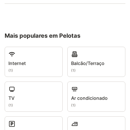
Mais populares em Pelotas
Internet
Balcão/Terraço
(
1
)
(
1
)
TV
Ar condicionado
(
1
)
(
1
)