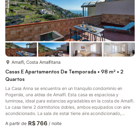
mais...
Amalfi, Costa Amalfitana
Casas E Apartamentos De Temporada • 98 m² • 2
Quartos
La Casa Anna se encuentra en un tranquilo condominio en
Pogerola, una aldea de Amalfi. Esta casa es espaciosa y
luminosa, ideal para estancias agradables en la costa de Amalfi.
La casa tiene 2 dormitorios dobles, ambos equipados con aire
acondicionado. La sala de estar tiene aire acondicionado,
balcón y sofá con TV, la cocina está bien equipada, un baño y
R$ 766
A partir de
/
noite
una gran terraza para relajarse. El edificio de apartamentos no
tiene ascensor, el apartamento se encuentra a unos 75 pasos
de la entrada principal. Desde el apartamento también es