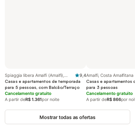
Spiaggia libera Amalfi (Amalfi),
9,4
Amalfi, Costa Amalfitana
Amalfi
Casas e apartamentos de temporada
Casas e apartamentos 
para 5 pessoas, com Balcão/Terraço
para 3 pessoas
Cancelamento gratuito
Cancelamento gratuito
A partir de
R$ 1.361
por noite
A partir de
R$ 866
por noi
Mostrar todas as ofertas