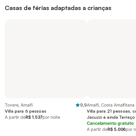
Casas de férias adaptadas a crianças
Tovere, Amalfi
9,9
Amalfi, Costa Amalfitana
Villa para 6 pessoas
Villa para 21 pessoas, 
A partir de
R$ 1.537
por noite
Jacuzzi e ainda Terraço
Cancelamento gratuito
A partir de
R$ 5.006
por n