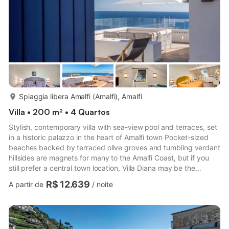
mais...
Spiaggia libera Amalfi (Amalfi), Amalfi
Villa • 200 m² • 4 Quartos
Stylish, contemporary villa with sea-view pool and terraces, set
in a historic palazzo in the heart of Amalfi town Pocket-sized
beaches backed by terraced olive groves and tumbling verdant
hillsides are magnets for many to the Amalfi Coast, but if you
still prefer a central town location, Villa Diana may be the
answer. Just 300 m from a sandy beach and moments from the
R$ 12.639
A partir de
/
noite
bus terminal that connects all the villages along the coast, the
villa is superbly located in the oldest and most central part of
Amalfi town, just 300 m from the Piazza del Duomo. Perched on
the hillside on the top floor of ...