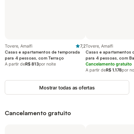
Tovere, Amalfi
7,2
Tovere, Amalfi
Casas e apartamentos de temporada
Casas e apartamentos 
para 4 pessoas, com Terraço
para 4 pessoas, com B
A partir de
R$ 813
por noite
Cancelamento gratuito
A partir de
R$ 1.178
por no
Mostrar todas as ofertas
Cancelamento gratuito