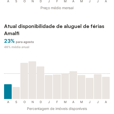
A
S
O
N
D
J
F
M
A
M
J
J
A
Preço médio mensal
Atual disponibilidade de aluguel de férias
Amalfi
23%
para agosto
46%
média anual
A
S
O
N
D
J
F
M
A
M
J
J
A
Percentagem de imóveis disponíveis