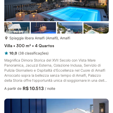
mais...
Spiaggia libera Amalfi (Amalfi), Amalfi
Villa • 300 m² • 4 Quartos
10,0
(
38
classificações
)
Magnifica Dimora Storica del XVII Secolo con Vista Mare
Panoramica, Jacuzzi Esterna, Colazione Inclusa, Servizio di
Pulizia Giornaliero e Ospitalità d'Eccellenza nel Cuore di Amalfi
Arroccato sopra la bellezza senza tempo di Amalfi, Palazzo
della Storia offre l'opportunità unica di soggiornare in una delle
dimore storiche più prestigiose della Costiera Amalfitana.
R$ 10.513
A partir de
/
noite
Risalente al XVII secolo e custodito con amore dalla stessa
famiglia da quasi quattro secoli, questo straordinario palazzo
unisce il fascino autentico della tradizione italiana ai comfort più
moderni, creando un'atmosfera di elega...