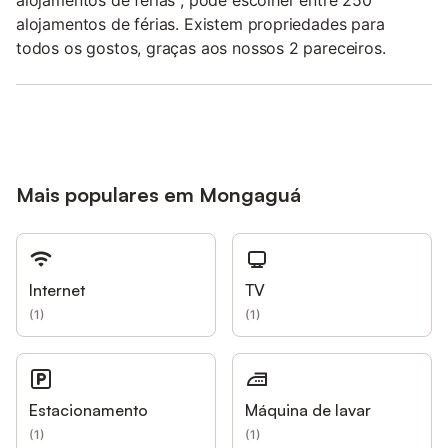
alojamentos de férias , pode escolher entre 250
alojamentos de férias. Existem propriedades para
todos os gostos, graças aos nossos 2 pareceiros.
Mais populares em Mongaguá
Internet
TV
(
1
)
(
1
)
Estacionamento
Máquina de lavar
(
1
)
(
1
)