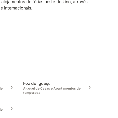
alojamentos de férias neste destino, através
e internacionais.
Foz do Iguaçu
de
Aluguel de Casas e Apartamentos de
temporada
de