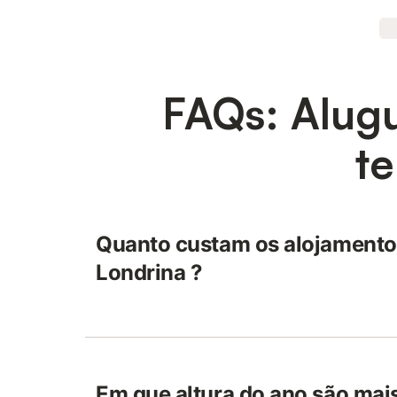
FAQs: Alug
t
Quanto custam os alojamentos
Londrina ?
Em que altura do ano são mai