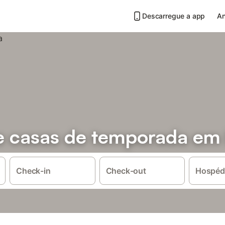
Descarregue a app
An
e casas de temporada em
Check-in
Check-out
Hospéd