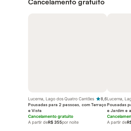
Cancelamento gratuito
Lucerna, Lago dos Quatro Cantões
8,6
Lucerna, La
Pousadas para 2 pessoas, com Terraço
Pousadas pa
e Vista
e Jardim e 
Cancelamento gratuito
Cancelament
A partir de
R$ 355
por noite
A partir de
R