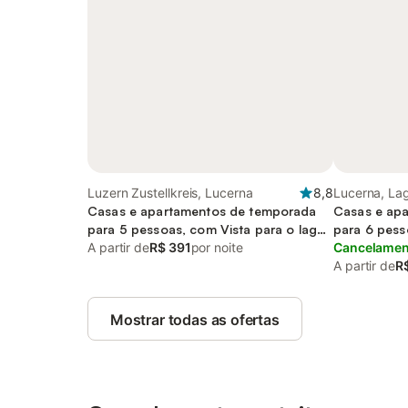
Luzern Zustellkreis, Lucerna
8,8
Lucerna, La
Casas e apartamentos de temporada
Casas e ap
para 5 pessoas, com Vista para o lago
para 6 pess
e Vista
A partir de
R$ 391
por noite
e ainda Vist
Cancelament
A partir de
R$
Mostrar todas as ofertas