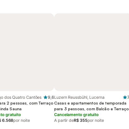
go dos Quatro Cantões
9,6
Luzern Reussbühl, Lucerna
7
ra 2 pessoas, com Terraço
Casas e apartamentos de temporada
ainda Sauna
para 3 pessoas, com Balcão e Terraço
o gratuito
e ainda Vista
Cancelamento gratuito
$ 6.568
por noite
A partir de
R$ 355
por noite