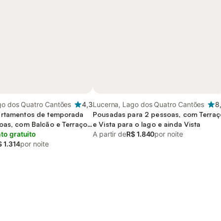
go dos Quatro Cantões
4,3
Lucerna, Lago dos Quatro Cantões
8
artamentos de temporada
Pousadas para 2 pessoas, com Terraç
oas, com Balcão e Terraço
e Vista para o lago e ainda Vista
a and Vista para o lago
o gratuito
A partir de
R$ 1.840
por noite
 1.314
por noite