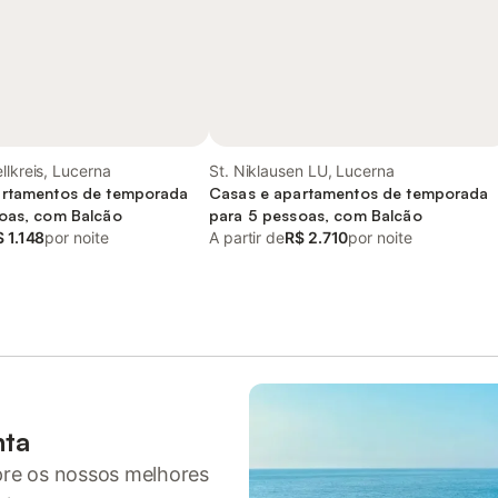
llkreis, Lucerna
St. Niklausen LU, Lucerna
artamentos de temporada
Casas e apartamentos de temporada
oas, com Balcão
para 5 pessoas, com Balcão
 1.148
por noite
A partir de
R$ 2.710
por noite
nta
pre os nossos melhores