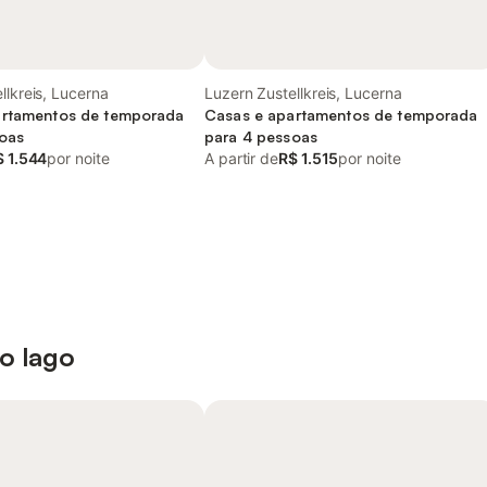
llkreis, Lucerna
Luzern Zustellkreis, Lucerna
artamentos de temporada
Casas e apartamentos de temporada
oas
para 4 pessoas
$ 1.544
por noite
A partir de
R$ 1.515
por noite
 o lago