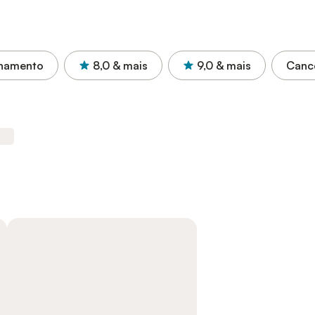
onamento
8,0
& mais
9,0
& mais
Canc