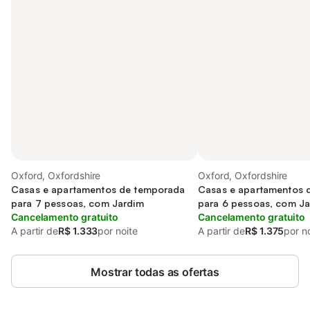
Oxford, Oxfordshire
Oxford, Oxfordshire
Casas e apartamentos de temporada
Casas e apartamentos 
para 7 pessoas, com Jardim
para 6 pessoas, com J
Cancelamento gratuito
Cancelamento gratuito
A partir de
R$ 1.333
por noite
A partir de
R$ 1.375
por n
Mostrar todas as ofertas