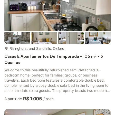
mais...
Risinghurst and Sandhills, Oxford
Casas E Apartamentos De Temporada • 105 m² • 3
Quartos
Welcome to this beautifully refurbished semi-detached 3-
bedroom home, perfect for families, groups, or business
travelers. Each bedroom features a comfortable double bed,
complemented by a cozy double sofa bed in the living room to
accommodate extra guests. The property boasts two modern
bathrooms, ensuring convenience for everyone. Enjoy the
R$ 1.005
A partir de
/
noite
private garden, ideal for relaxing after a day exploring Oxford
or its surroundings. Free parking on-site makes your stay even
more hassle-free. Situated on the outskirts of Oxford, this home