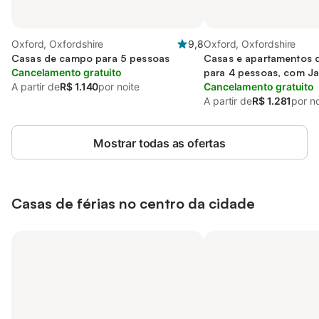
Oxford, Oxfordshire
9,8
Oxford, Oxfordshire
Casas de campo para 5 pessoas
Casas e apartamentos 
Cancelamento gratuito
para 4 pessoas, com J
A partir de
R$ 1.140
por noite
Cancelamento gratuito
A partir de
R$ 1.281
por no
Mostrar todas as ofertas
Casas de férias no centro da cidade