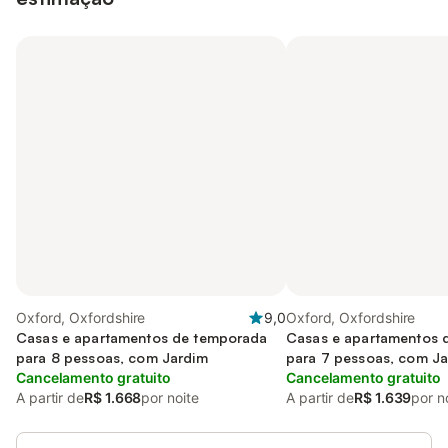
Oxford, Oxfordshire
9,0
Oxford, Oxfordshire
Casas e apartamentos de temporada
Casas e apartamentos 
para 8 pessoas, com Jardim
para 7 pessoas, com J
Cancelamento gratuito
Cancelamento gratuito
A partir de
R$ 1.668
por noite
A partir de
R$ 1.639
por n