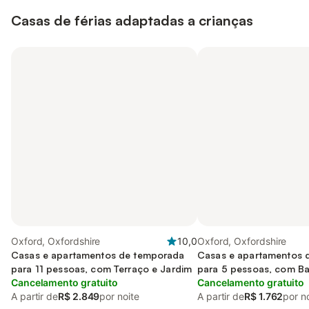
Casas de férias adaptadas a crianças
Oxford, Oxfordshire
10,0
Oxford, Oxfordshire
Casas e apartamentos de temporada
Casas e apartamentos 
para 11 pessoas, com Terraço e Jardim
para 5 pessoas, com Ba
Cancelamento gratuito
Jardim
Cancelamento gratuito
A partir de
R$ 2.849
por noite
A partir de
R$ 1.762
por n