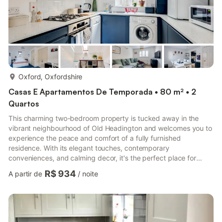
mais...
Oxford, Oxfordshire
Casas E Apartamentos De Temporada • 80 m² • 2
Quartos
This charming two-bedroom property is tucked away in the
vibrant neighbourhood of Old Headington and welcomes you to
experience the peace and comfort of a fully furnished
residence. With its elegant touches, contemporary
conveniences, and calming decor, it's the perfect place for
people looking for a quiet getaway that's still close to Oxford's
R$ 934
A partir de
/
noite
historic charm. The cosy living area welcomes you with a
luxurious sofa, making you want to unwind after a day of
exploring. The wooden blinds let in plenty of natural light, which
makes the space feel cozy and inviting. This area is meant to
be used...