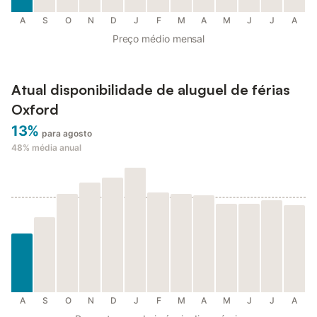
A
S
O
N
D
J
F
M
A
M
J
J
A
Preço médio mensal
Atual disponibilidade de aluguel de férias
Oxford
13%
para agosto
48%
média anual
A
S
O
N
D
J
F
M
A
M
J
J
A