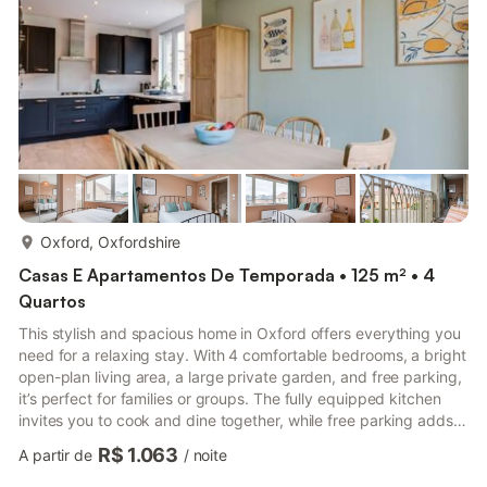
offers a peaceful retreat while keeping you within easy reac...
mais...
Oxford, Oxfordshire
Casas E Apartamentos De Temporada • 125 m² • 4
Quartos
This stylish and spacious home in Oxford offers everything you
need for a relaxing stay. With 4 comfortable bedrooms, a bright
open-plan living area, a large private garden, and free parking,
it’s perfect for families or groups. The fully equipped kitchen
invites you to cook and dine together, while free parking adds
extra convenience. Located in a quiet neighbourhood with easy
R$ 1.063
A partir de
/
noite
access to the city centre, it’s the ideal base to explore Oxford
and its surroundings.