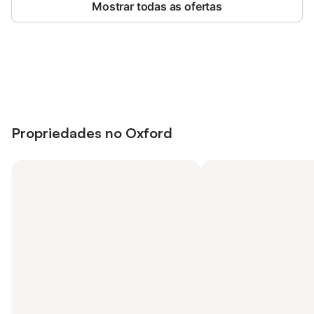
Mostrar todas as ofertas
Poupe até 10% em muitos
Iniciar sessão
alojamentos com uma conta.
Propriedades no Oxford