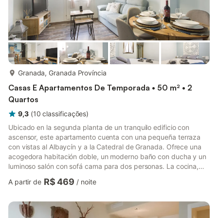
mais...
Granada, Granada Província
Casas E Apartamentos De Temporada • 50 m² • 2
Quartos
9,3
(
10
classificações
)
Ubicado en la segunda planta de un tranquilo edificio con
ascensor, este apartamento cuenta con una pequeña terraza
con vistas al Albaycín y a la Catedral de Granada. Ofrece una
acogedora habitación doble, un moderno baño con ducha y un
luminoso salón con sofá cama para dos personas. La cocina,
totalmente equipada, ofrece todo lo necesario para una
R$ 469
A partir de
/
noite
estancia confortable. El apartamento se encuentra en la calle
Molino de la Corteza, una tranquila calle peatonal a pocos
pasos de la calle Elvira 81. El garaje está a solo 5 minutos a pie
del apartamento. Todo el apartamento está disponible para ...