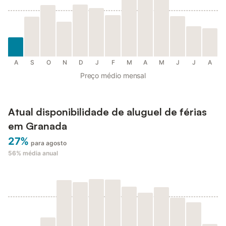
A
S
O
N
D
J
F
M
A
M
J
J
A
Preço médio mensal
Atual disponibilidade de aluguel de férias
em Granada
27%
para agosto
56%
média anual