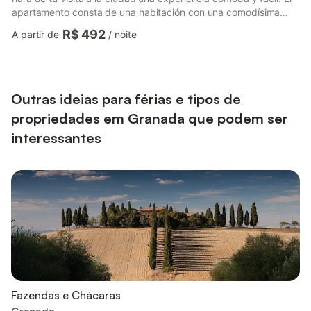
apartamento consta de una habitación con una comodísima
cama doble, un luminoso y espacioso salón de techos altos con
R$ 492
A partir de
/
noite
cocina americana y un baño completo. El apartamento se
encuentra en un edificio recién restaurado de principios de
sigo, sobrio y elegante, cuenta con todas las comodidades
posibles, solárium y piscina comunitaria y ascensor. En la
azotea...
Outras ideias para férias e tipos de
propriedades em Granada que podem ser
interessantes
Fazendas e Chácaras