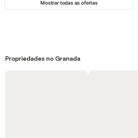
Mostrar todas as ofertas
Poupe até 10% em muitos
Iniciar sessão
alojamentos com uma conta.
Propriedades no Granada