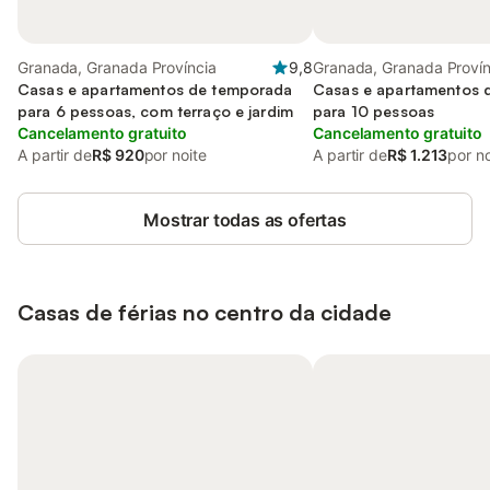
Granada, Granada Província
9,8
Granada, Granada Provín
Casas e apartamentos de temporada
Casas e apartamentos 
para 6 pessoas, com terraço e jardim
para 10 pessoas
Cancelamento gratuito
Cancelamento gratuito
A partir de
R$ 920
por noite
A partir de
R$ 1.213
por no
Mostrar todas as ofertas
Casas de férias no centro da cidade