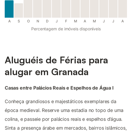
A
S
O
N
D
J
F
M
A
M
J
J
A
Percentagem de imóveis disponíveis
Aluguéis de Férias para
alugar em Granada
Casas entre Palácios Reais e Espelhos de Água l
Conheça grandiosos e majestáticos exemplares da
época medieval. Reserve uma estadia no topo de uma
colina, e passeie por palácios reais e espelhos d’água.
Sinta a presença árabe em mercados, bairros islâmicos,