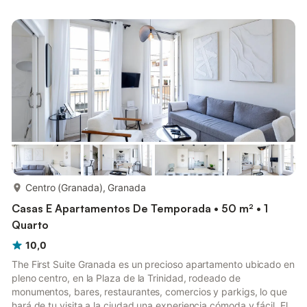
de una habitación con una comodísima cama doble, un
luminoso y espacioso salón de techos altos con cocina
americana y un baño completo. El apartamento se encuentra
e...
mais...
Centro (Granada), Granada
Casas E Apartamentos De Temporada • 50 m² • 1
Quarto
10,0
The First Suite Granada es un precioso apartamento ubicado en
pleno centro, en la Plaza de la Trinidad, rodeado de
monumentos, bares, restaurantes, comercios y parkigs, lo que
hará de tu visita a la ciudad una experiencia cómoda y fácil. El