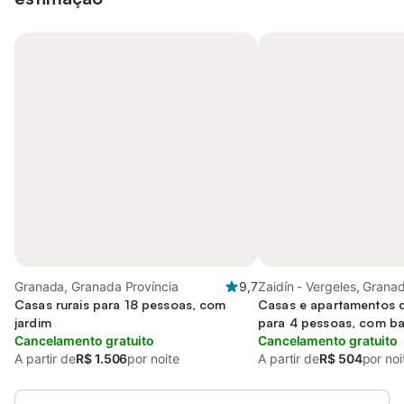
Granada, Granada Província
9,7
Zaidín - Vergeles, Grana
Casas rurais para 18 pessoas, com
Casas e apartamentos 
jardim
para 4 pessoas, com b
Cancelamento gratuito
a crianças
Cancelamento gratuito
A partir de
R$ 1.506
por noite
A partir de
R$ 504
por noi