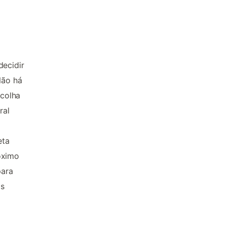
decidir
Não há
scolha
ral
eta
óximo
para
os