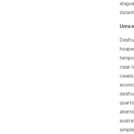
alugue
durant
Uma e
Desfru
hospe
tempo
casa l
casais
acomo
desfru
quarto
aberto
austra
simple