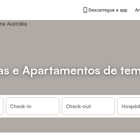
Descarregue a app
An
as e Apartamentos de te
Check-in
Check-out
Hospéd