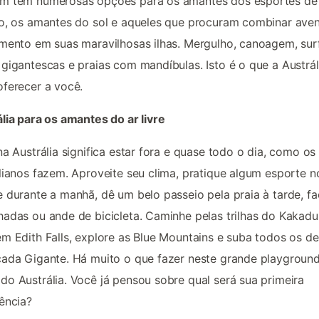
m tem numerosas opções para os amantes dos esportes de
o, os amantes do sol e aqueles que procuram combinar aven
mento em suas maravilhosas ilhas. Mergulho, canoagem, su
gigantescas e praias com mandíbulas. Isto é o que a Austrál
ferecer a você.
lia para os amantes do ar livre
na Austrália significa estar fora e quase todo o dia, como os
lianos fazem. Aproveite seu clima, pratique algum esporte n
 durante a manhã, dê um belo passeio pela praia à tarde, fa
adas ou ande de bicicleta. Caminhe pelas trilhas do Kakadu
m Edith Falls, explore as Blue Mountains e suba todos os d
ada Gigante. Há muito o que fazer neste grande playgroun
o Austrália. Você já pensou sobre qual será sua primeira
ência?