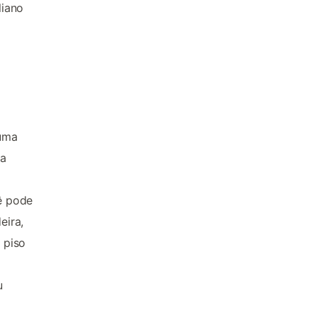
liano
 uma
ra
ê pode
eira,
 piso
u