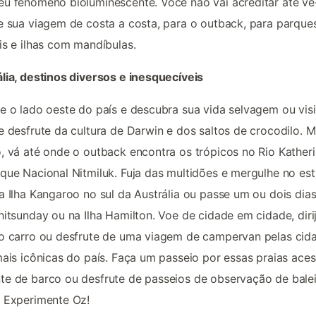
u fenômeno bioluminescente. Você não vai acreditar até vê-
e sua viagem de costa a costa, para o outback, para parque
is e ilhas com mandíbulas.
lia, destinos diversos e inesquecíveis
e o lado oeste do país e descubra sua vida selvagem ou visi
e desfrute da cultura de Darwin e dos saltos de crocodilo. M
, vá até onde o outback encontra os trópicos no Rio Katheri
que Nacional Nitmiluk. Fuja das multidões e mergulhe no est
a Ilha Kangaroo no sul da Austrália ou passe um ou dois dia
hitsunday ou na Ilha Hamilton. Voe de cidade em cidade, diri
o carro ou desfrute de uma viagem de campervan pelas cid
mais icônicas do país. Faça um passeio por essas praias aces
e de barco ou desfrute de passeios de observação de balei
 Experimente Oz!