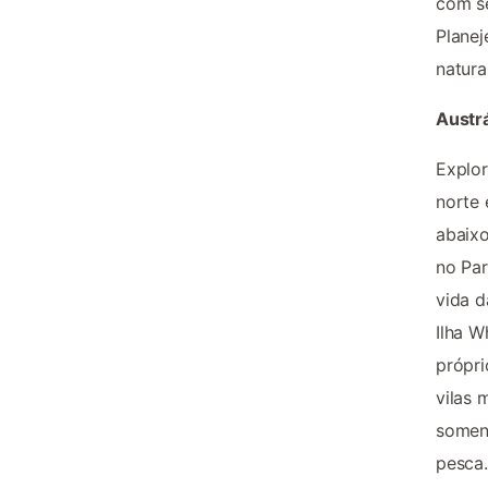
com se
Planej
natura
Austrá
Explor
norte 
abaixo
no Par
vida d
Ilha W
própri
vilas 
soment
pesca.