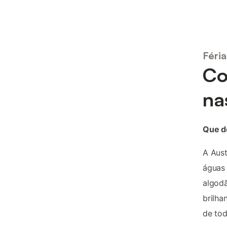
Féria
Co
na
Que d
A Aust
águas 
algodã
brilha
de tod