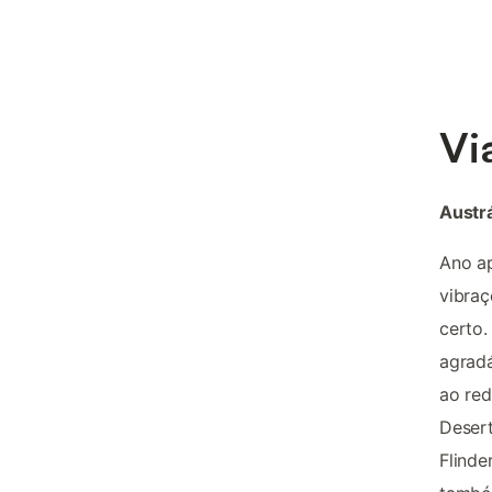
Vi
Austrá
Ano ap
vibraç
certo.
agradá
ao re
Desert
Flinde