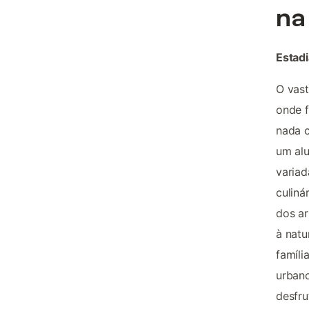
na
Estad
O vast
onde f
nada 
um alu
variad
culiná
dos ar
à natu
famíli
urbano
desfru