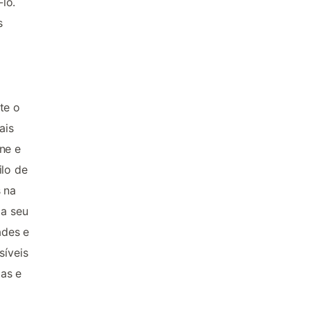
lo.
s
te o
ais
ne e
ilo de
s na
ja seu
ades e
síveis
as e