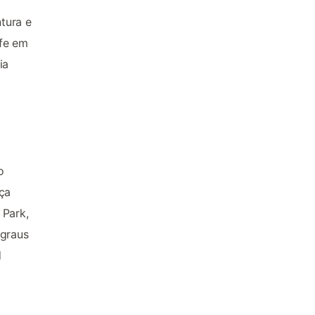
tura e
rfe em
ia
o
ça
 Park,
egraus
d