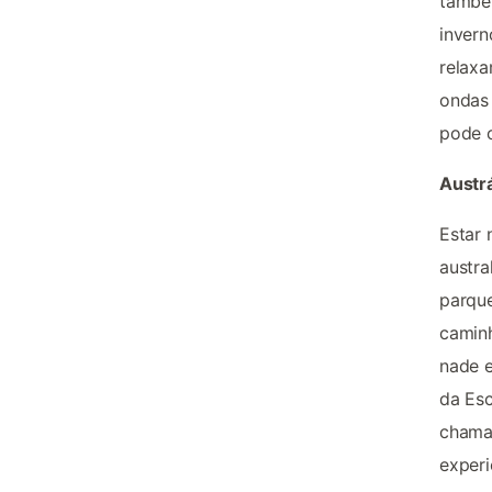
també
invern
relaxa
ondas 
pode o
Austrá
Estar 
austra
parque
caminh
nade e
da Esc
chamad
experi