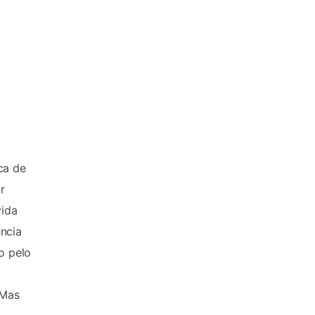
ca de
r
vida
ência
o pelo
 Mas